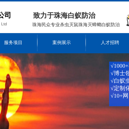
公司
致力于珠海白蚁防治
 Ltd
珠海民众专业杀虫灭鼠珠海灭蟑螂白蚁防治
服务项目
案例展示
人才招聘
√100
√博士
√白蚁
√定制
√10