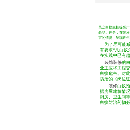
民众白蚁虫控提醒广
豪华。但是，在装潢
害的情况，呈现逐年
为了尽可能减少
有要求“凡白蚁
在实践中已有
装饰装修
的
业主应将工程
白蚁危害。对此
防治的《岗位证
装修
白蚁
据房屋建筑情
厨房、卫生间
白蚁防治药物