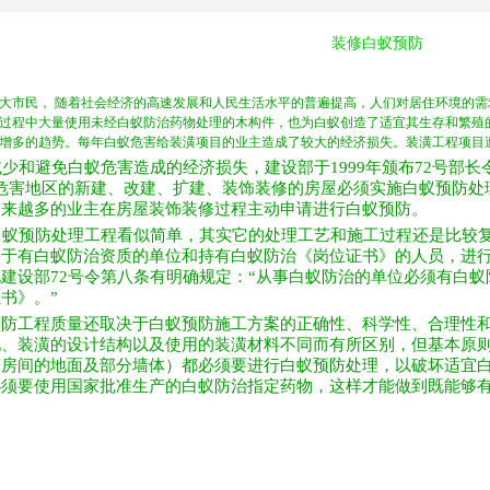
装修白蚁预防
大市民， 随着社会经济的高速发展和人民生活水平的普遍提高，人们对居住环境的
过程中大量使用未经白蚁防治药物处理的木构件，也为白蚁创造了适宜其生存和繁殖
增多的趋势。每年白蚁危害给装潢项目的业主造成了较大的经济损失。装潢工程项目
和避免白蚁危害造成的经济损失，建设部于1999年颁布72号部
危害地区的新建、改建、扩建、装饰装修的房屋必须实施白蚁预防处
越来越多的业主在房屋装饰装修过程主动申请进行白蚁预防。
白蚁预防处理工程看似简单，其实它的处理工艺和施工过程还是比较
交于有白蚁防治资质的单位和持有白蚁防治《岗位证书》的人员，进
建设部72号令第八条有明确规定：“从事白蚁防治的单位必须有白
书》。”
预防工程质量还取决于白蚁预防施工方案的正确性、科学性、合理性
况、装潢的设计结构以及使用的装潢材料不同而有所区别，但基本原
等房间的地面及部分墙体）都必须要进行白蚁预防处理，以破坏适宜
必须要使用国家批准生产的白蚁防治指定药物，这样才能做到既能够