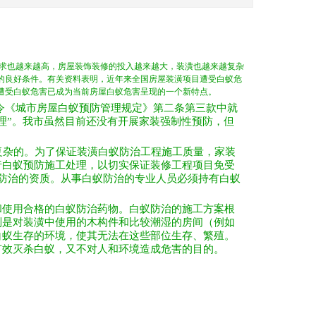
需求也越来越高，房屋装饰装修的投入越来越大，装潢也越来越复杂
的良好条件。有关资料表明，近年来全国房屋装潢项目遭受白蚁危
遭受白蚁危害已成为当前房屋白蚁危害呈现的一个新特点。
长令《城市房屋白蚁预防管理规定》第二条第三款中就
理”。我市虽然目前还没有开展家装强制性预防，但
复杂的。为了保证装潢白蚁防治工程施工质量，家装
行白蚁预防施工处理，以切实保证装修工程项目免受
蚁防治的资质。从事白蚁防治的专业人员必须持有白蚁
和使用合格的白蚁防治药物。白蚁防治的施工方案根
则是对装潢中使用的木构件和比较潮湿的房间（例如
白蚁生存的环境，使其无法在这些部位生存、繁殖。
有效灭杀白蚁，又不对人和环境造成危害的目的。