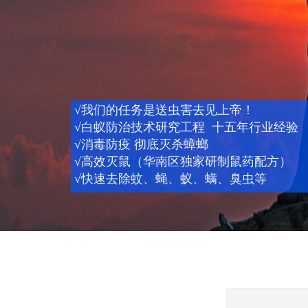
√我们的任务是送虫害去见上帝！
√白蚁防治技术研究工程 十五年行业经验
√消毒防疫 彻底灭杀蟑螂
√高效灭鼠（华南区独家研制鼠药配方）
√快速去除蚊、蝇、蚁、螨、臭虫等
1
2